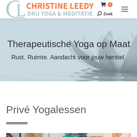
0
Zoek
Zoeken:
Therapeutische Yoga op Maat
Rust. Ruimte. Aandacht voor jouw herstel.
Privé Yogalessen