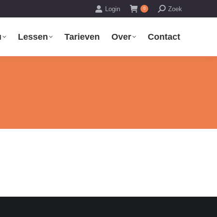
Zoeken:
Login
Zoek
0
u
Lessen
Tarieven
Over
Contact