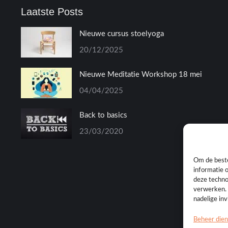
Laatste Posts
Nieuwe cursus stoelyoga
20/12/2025
Nieuwe Meditatie Workshop 18 mei
04/04/2025
Back to basics
23/03/2020
Om de beste
informatie 
deze techno
verwerken. 
nadelige in
Beheer die