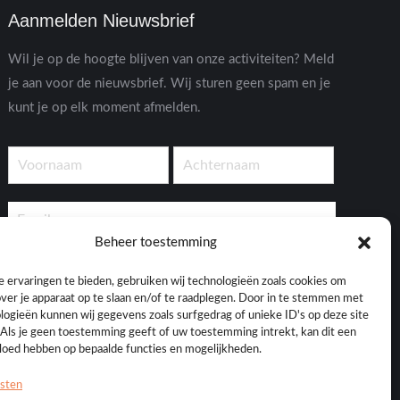
Aanmelden Nieuwsbrief
Wil je op de hoogte blijven van onze activiteiten? Meld
je aan voor de nieuwsbrief. Wij sturen geen spam en je
kunt je op elk moment afmelden.
Beheer toestemming
Ik heb de privacyverklaring gelezen en ga akkoord
 ervaringen te bieden, gebruiken wij technologieën zoals cookies om
met het verwerken van mijn gegevens
over je apparaat op te slaan en/of te raadplegen. Door in te stemmen met
logieën kunnen wij gegevens zoals surfgedrag of unieke ID's op deze site
Deze site wordt beschermd door hCaptcha en het
privacybeleid
en de
Als je geen toestemming geeft of uw toestemming intrekt, kan dit een
servicevoorwaarden
zijn van toepassing.
vloed hebben op bepaalde functies en mogelijkheden.
Aanmelden
nsten