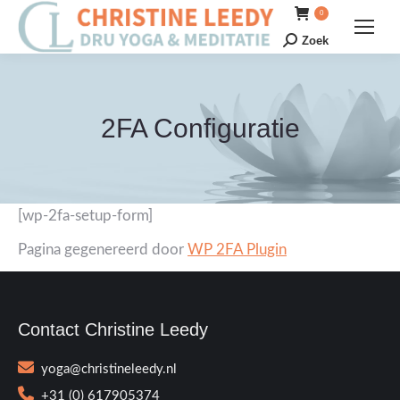
0
Zoek
Zoeken:
2FA Configuratie
[wp-2fa-setup-form]
Pagina gegenereerd door
WP 2FA Plugin
Contact Christine Leedy
yoga@christineleedy.nl
+31 (0) 617905374