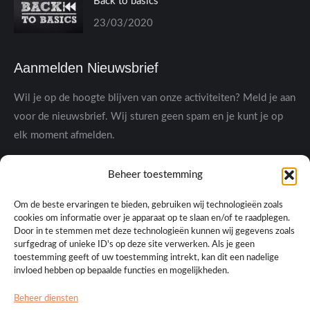
Back to basics
23/03/2020
Aanmelden Nieuwsbrief
Wil je op de hoogte blijven van onze activiteiten? Meld je aan
voor de nieuwsbrief. Wij sturen geen spam en je kunt je op
elk moment afmelden.
Beheer toestemming
Om de beste ervaringen te bieden, gebruiken wij technologieën zoals
cookies om informatie over je apparaat op te slaan en/of te raadplegen.
Door in te stemmen met deze technologieën kunnen wij gegevens zoals
surfgedrag of unieke ID's op deze site verwerken. Als je geen
toestemming geeft of uw toestemming intrekt, kan dit een nadelige
Ik heb de privacyverklaring gelezen en ga akkoord met
invloed hebben op bepaalde functies en mogelijkheden.
het verwerken van mijn gegevens
Beheer diensten
Deze site wordt beschermd door hCaptcha en het
privacybeleid
en de