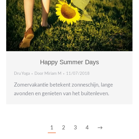
Happy Summer Days
Dru Yoga
Door
Miriam M
11/07/2018
Zomervakantie betekent zonneschijn, lange
avonden en genieten van het buitenleven.
1
2
3
4
→