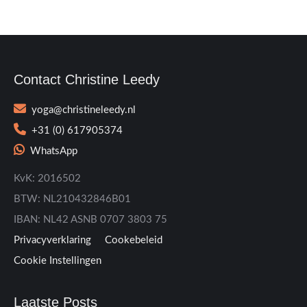
Contact Christine Leedy
yoga@christineleedy.nl
+31 (0) 617905374
WhatsApp
KvK: 2016502
BTW: NL210432846B01
IBAN: NL42 ASNB 0707 3803 75
Privacyverklaring
Cookebeleid
Cookie Instellingen
Laatste Posts