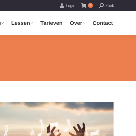
Zoeken:
Login
Zoek
0
u
Lessen
Tarieven
Over
Contact