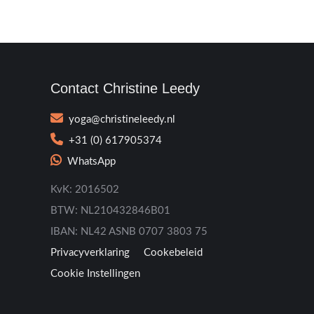
Contact Christine Leedy
yoga@christineleedy.nl
+31 (0) 617905374
WhatsApp
KvK: 2016502
BTW: NL210432846B01
IBAN: NL42 ASNB 0707 3803 75
Privacyverklaring
Cookebeleid
Cookie Instellingen