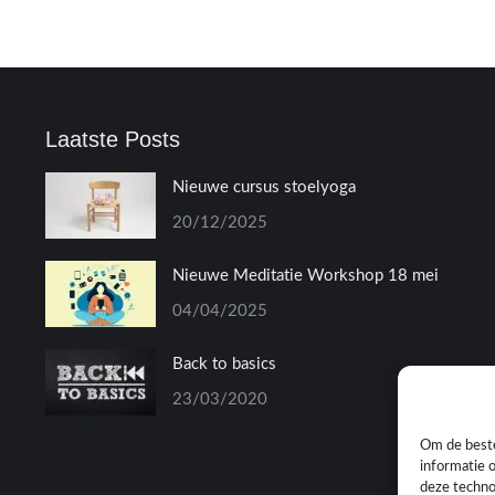
Laatste Posts
Nieuwe cursus stoelyoga
20/12/2025
Nieuwe Meditatie Workshop 18 mei
04/04/2025
Back to basics
23/03/2020
Om de beste
informatie 
deze techno