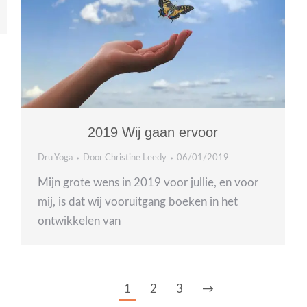
2019 Wij gaan ervoor
Dru Yoga
Door
Christine Leedy
06/01/2019
Mijn grote wens in 2019 voor jullie, en voor
mij, is dat wij vooruitgang boeken in het
ontwikkelen van
1
2
3
→