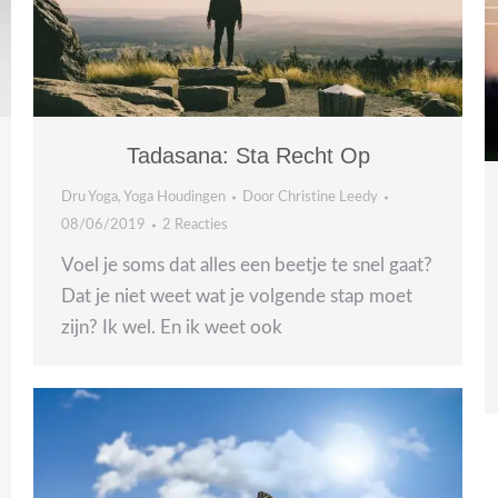
Tadasana: Sta Recht Op
Dru Yoga
,
Yoga Houdingen
Door
Christine Leedy
08/06/2019
2 Reacties
Voel je soms dat alles een beetje te snel gaat?
Dat je niet weet wat je volgende stap moet
zijn? Ik wel. En ik weet ook