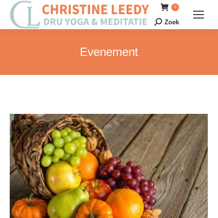
0
Zoek
Zoeken:
Evenement