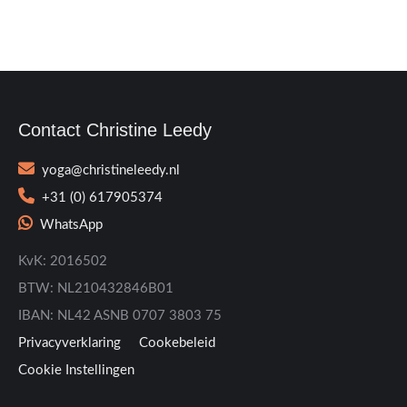
Contact Christine Leedy
yoga@christineleedy.nl
+31 (0) 617905374
WhatsApp
KvK: 2016502
BTW: NL210432846B01
IBAN: NL42 ASNB 0707 3803 75
Privacyverklaring
Cookebeleid
Cookie Instellingen