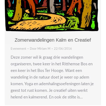
Zomerwandelingen Kalm en Creatief
Evenement
Door
Miriam M
22/06/2016
Deze zomer wil ik graag drie wandelingen
organiseren, twee keer in het Ritthemse Bos en
een keer in het Bos Ter Hooge. Want een
wandeling in de natuur doet je weer op adem
komen. Yoga en ademhalingsoefeningen laten je
geest tot rust komen. Je creatief uiten werkt
helend en kalmerend. En ook de stilte is…