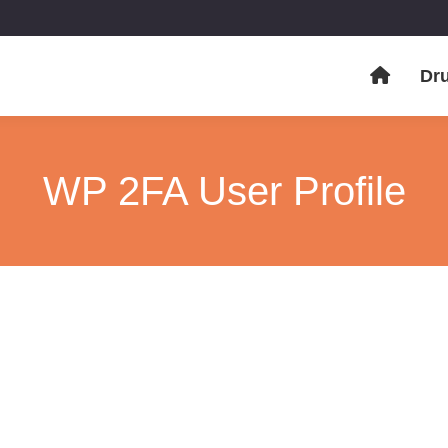
Dr
WP 2FA User Profile