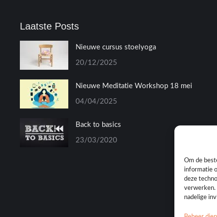
Laatste Posts
Nieuwe cursus stoelyoga
20/12/2025
Nieuwe Meditatie Workshop 18 mei
04/04/2025
Back to basics
23/03/2020
Om de beste
informatie 
deze techno
verwerken. 
nadelige in
Beheer die