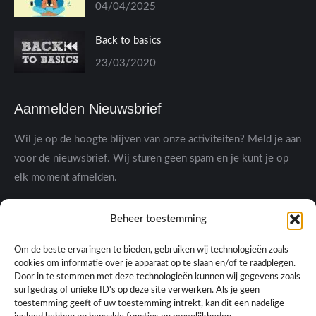
04/04/2025
Back to basics
23/03/2020
Aanmelden Nieuwsbrief
Wil je op de hoogte blijven van onze activiteiten? Meld je aan
voor de nieuwsbrief. Wij sturen geen spam en je kunt je op
elk moment afmelden.
Beheer toestemming
Om de beste ervaringen te bieden, gebruiken wij technologieën zoals
cookies om informatie over je apparaat op te slaan en/of te raadplegen.
Door in te stemmen met deze technologieën kunnen wij gegevens zoals
surfgedrag of unieke ID's op deze site verwerken. Als je geen
toestemming geeft of uw toestemming intrekt, kan dit een nadelige
Ik heb de privacyverklaring gelezen en ga akkoord met