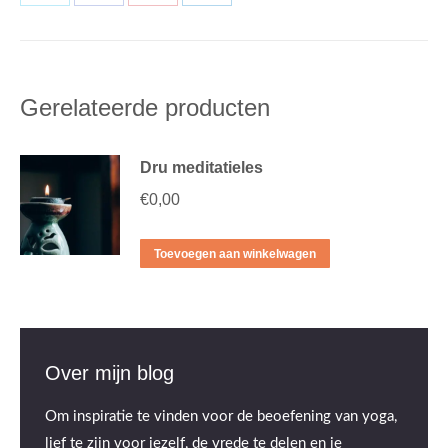
Deel
Deel
Deel
Deel
op
op
op
op
X
Facebook
Pinterest
LinkedIn
Gerelateerde producten
Dru meditatieles
€
0,00
Toevoegen aan winkelwagen
Over mijn blog
Om inspiratie te vinden voor de beoefening van yoga,
lief te zijn voor jezelf, de vrede te delen en je